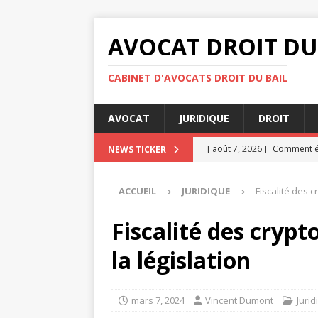
AVOCAT DROIT DU
CABINET D'AVOCATS DROIT DU BAIL
AVOCAT
JURIDIQUE
DROIT
[ août 7, 2026 ]
Comment ét
NEWS TICKER
[ août 4, 2026 ]
Les droits 
ACCUEIL
JURIDIQUE
Fiscalité des 
[ août 3, 2026 ]
Les 5 meill
[ août 3, 2026 ]
Avocat droi
Fiscalité des cryp
DIVORCE
la législation
[ août 8, 2026 ]
Assignation
mars 7, 2024
Vincent Dumont
Jurid