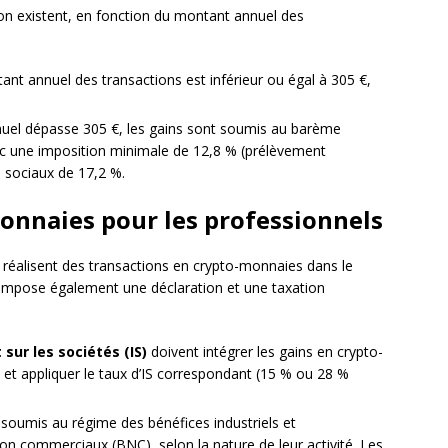
tion existent, en fonction du montant annuel des
ntant annuel des transactions est inférieur ou égal à 305 €,
nnuel dépasse 305 €, les gains sont soumis au barème
vec une imposition minimale de 12,8 % (prélèvement
s sociaux de 17,2 %.
monnaies pour les professionnels
i réalisent des transactions en crypto-monnaies dans le
ise impose également une déclaration et une taxation
sur les sociétés (IS)
doivent intégrer les gains en crypto-
et appliquer le taux d’IS correspondant (15 % ou 28 %
soumis au régime des bénéfices industriels et
n commerciaux (BNC), selon la nature de leur activité. Les