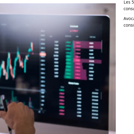
Les 5
consu
Avoca
consi